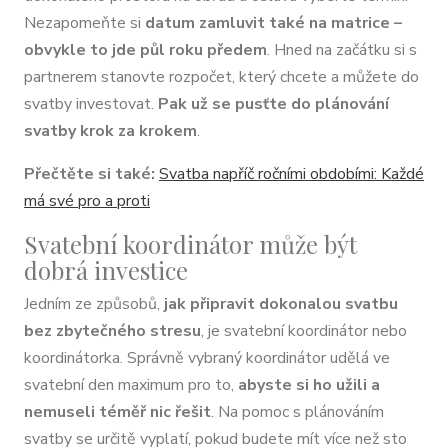
Nezapomeňte si
datum zamluvit také na matrice –
obvykle to jde půl roku předem
. Hned na začátku si s
partnerem stanovte rozpočet, který chcete a můžete do
svatby investovat.
Pak už se pusťte do plánování
svatby krok za krokem
.
Přečtěte si také:
Svatba napříč ročními obdobími: Každé
má své pro a proti
Svatební koordinátor může být
dobrá investice
Jedním ze způsobů,
jak připravit dokonalou svatbu
bez zbytečného stresu
, je svatební koordinátor nebo
koordinátorka. Správně vybraný koordinátor udělá ve
svatební den maximum pro to,
abyste si ho užili a
nemuseli téměř nic řešit
. Na pomoc s plánováním
svatby se určitě vyplatí, pokud budete mít více než sto