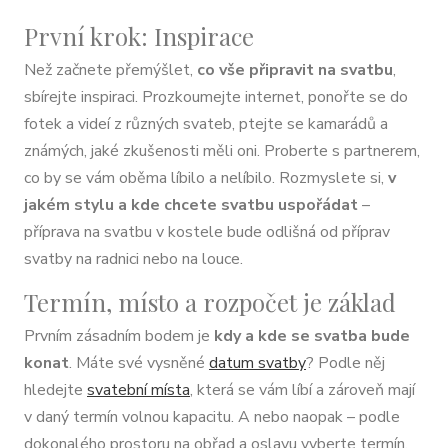
První krok: Inspirace
Než začnete přemýšlet,
co vše připravit na svatbu
,
sbírejte inspiraci. Prozkoumejte internet, ponořte se do
fotek a videí z různých svateb, ptejte se kamarádů a
známých, jaké zkušenosti měli oni. Proberte s partnerem,
co by se vám oběma líbilo a nelíbilo. Rozmyslete si,
v
jakém stylu a kde chcete svatbu uspořádat
–
příprava na svatbu v kostele bude odlišná od příprav
svatby na radnici nebo na louce.
Termín, místo a rozpočet je základ
Prvním zásadním bodem je
kdy a kde se svatba bude
konat
. Máte své vysněné
datum svatby
? Podle něj
hledejte
svatební místa
, která se vám líbí a zároveň mají
v daný termín volnou kapacitu. A nebo naopak – podle
dokonalého prostoru na obřad a oslavu vyberte termín.