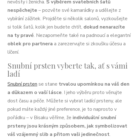
nevěsty i ženicha.
S výběrem svatebních šatů
nespěchejte
– pozvěte své kamarádky a udělejte z
vybírání zážitek. Projděte si několik salonů, vyzkoušejte
si tolik šatů, kolik jen budete chtít,
dokud nenarazíte
na ty pravé
. Nezapomeňte také na padnoucí a elegantní
oblek pro partnera
a zarezervujte si zkoušku účesu a
líčení.
Snubní prsten vyberte tak, ať s vámi
ladí
Snubní prsten
se stane
trvalou upomínkou na váš den
a důkazem o vaší lásce
. I jeho výběru proto věnujte
dost času a péče. Můžete si vybrat ladící prsteny, ale
pokud máte každý jiné preference, je to naprosto v
pořádku – v Bisaku věříme, že
individuální snubní
prsteny jsou krásným způsobem, jak symbolizovat
váš vzájemný slib a přitom vaši jedinečnost
.