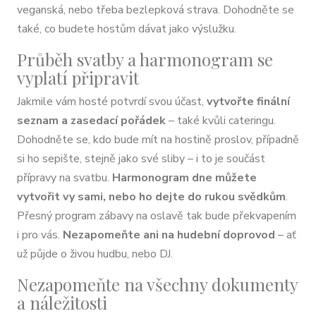
veganská, nebo třeba bezlepková strava. Dohodněte se
také, co budete hostům dávat jako výslužku.
Průběh svatby a harmonogram se
vyplatí připravit
Jakmile vám hosté potvrdí svou účast,
vytvořte finální
seznam a zasedací pořádek
– také kvůli cateringu.
Dohodněte se, kdo bude mít na hostině proslov, případně
si ho sepište, stejně jako své sliby – i to je součást
přípravy na svatbu.
Harmonogram dne můžete
vytvořit vy sami, nebo ho dejte do rukou svědkům
.
Přesný program zábavy na oslavě tak bude překvapením
i pro vás.
Nezapomeňte ani na hudební doprovod
– ať
už půjde o živou hudbu, nebo DJ.
Nezapomeňte na všechny dokumenty
a náležitosti