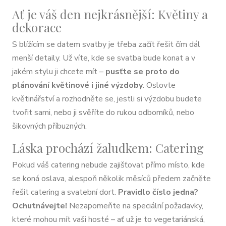
Ať je váš den nejkrásnější: Květiny a
dekorace
S blížícím se datem svatby je třeba začít řešit čím dál
menší detaily. Už víte, kde se svatba bude konat a v
jakém stylu ji chcete mít –
pusťte se proto do
plánování květinové i jiné výzdoby
. Oslovte
květinářství a rozhodněte se, jestli si výzdobu budete
tvořit sami, nebo ji svěříte do rukou odborníků, nebo
šikovných příbuzných.
Láska prochází žaludkem: Catering
Pokud váš catering nebude zajišťovat přímo místo, kde
se koná oslava, alespoň několik měsíců předem začněte
řešit catering a svatební dort.
Pravidlo číslo jedna?
Ochutnávejte!
Nezapomeňte na speciální požadavky,
které mohou mít vaši hosté – ať už je to vegetariánská,