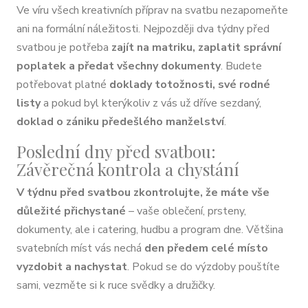
Ve víru všech kreativních příprav na svatbu nezapomeňte
ani na formální náležitosti. Nejpozději dva týdny před
svatbou je potřeba
zajít na matriku, zaplatit správní
poplatek a předat všechny dokumenty
. Budete
potřebovat platné
doklady totožnosti, své rodné
listy
a pokud byl kterýkoliv z vás už dříve sezdaný,
doklad o zániku předešlého manželství
.
Poslední dny před svatbou:
Závěrečná kontrola a chystání
V týdnu před svatbou zkontrolujte, že máte vše
důležité přichystané
– vaše oblečení, prsteny,
dokumenty, ale i catering, hudbu a program dne. Většina
svatebních míst vás nechá
den předem celé místo
vyzdobit a nachystat
. Pokud se do výzdoby pouštíte
sami, vezměte si k ruce svědky a družičky.