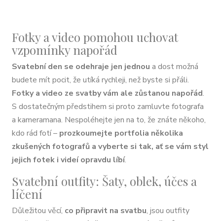
Fotky a video pomohou uchovat
vzpomínky napořád
Svatební den se odehraje jen jednou
a dost možná
budete mít pocit, že utíká rychleji, než byste si přáli.
Fotky a video ze svatby vám ale zůstanou napořád
.
S dostatečným předstihem si proto zamluvte fotografa
a kameramana. Nespoléhejte jen na to, že znáte někoho,
kdo rád fotí –
prozkoumejte portfolia několika
zkušených fotografů a vyberte si tak, ať se vám styl
jejich fotek i videí opravdu líbí
.
Svatební outfity: Šaty, oblek, účes a
líčení
Důležitou věcí,
co připravit na svatbu
, jsou outfity