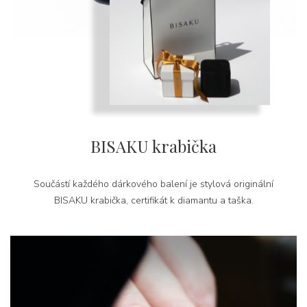
BISAKU krabička
Součástí každého dárkového balení je stylová originální
BISAKU krabička, certifikát k diamantu a taška.