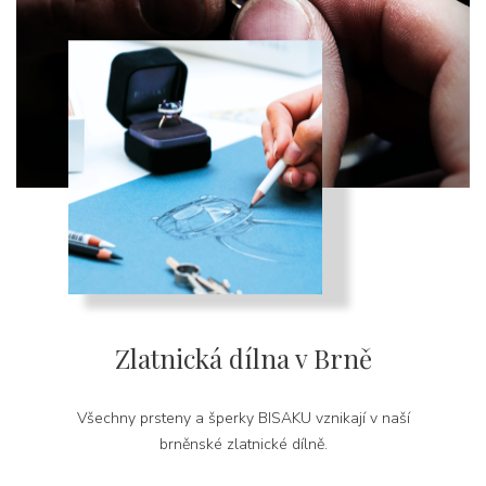
Zlatnická dílna v Brně
Všechny prsteny a šperky BISAKU vznikají v naší
brněnské zlatnické dílně.