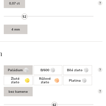
0,07 ct
?
52
4 mm
n
Paládium
B/600
Bílé zlato
?
Žluté
Růžové
Platina
zlato
zlato
bez kamene
?
62