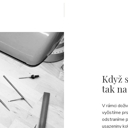
Když s
tak na
V rámci doži
vyčistíme pr
odstraníme p
usazeniny ko