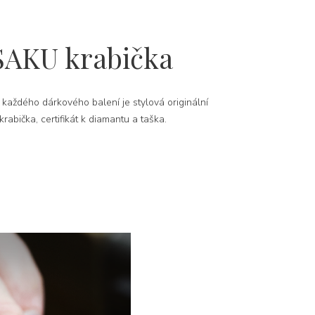
SAKU krabička
 každého dárkového balení je stylová originální
rabička, certifikát k diamantu a taška.