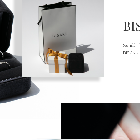
BI
Součástí
BISAKU k