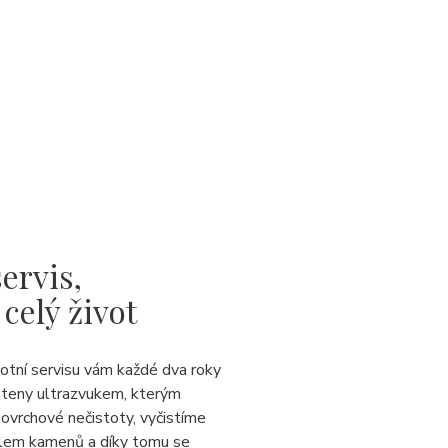
ervis,
 celý život
votní servisu vám každé dva roky
steny ultrazvukem, kterým
ovrchové nečistoty, vyčistíme
lem kamenů a díky tomu se