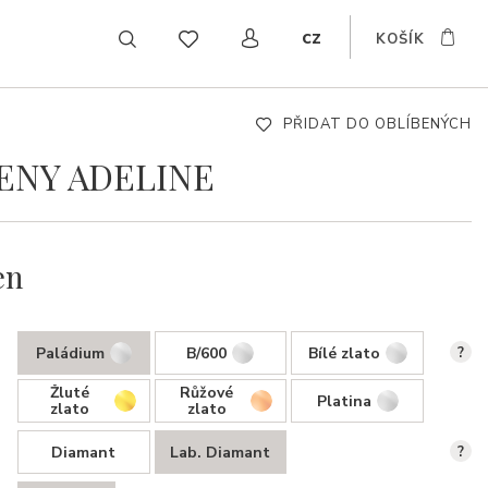
cz
KOŠÍK
EN
DE
SK
PŘIDAT DO OBLÍBENÝCH
ENY ADELINE
en
Paládium
B/600
Bílé zlato
?
Žluté
Růžové
Platina
zlato
zlato
Diamant
Lab. Diamant
?