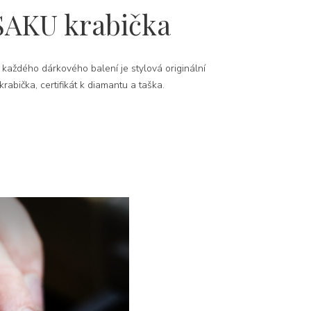
SAKU krabička
 každého dárkového balení je stylová originální
rabička, certifikát k diamantu a taška.