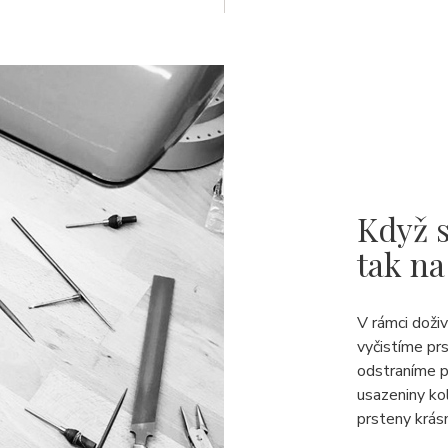
Když s
tak na
V rámci doži
vyčistíme pr
odstraníme p
usazeniny ko
prsteny krásn