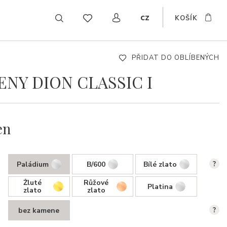
cz
KOŠÍK
EN
DE
SK
PŘIDAT DO OBLÍBENÝCH
ENY DION CLASSIC I
en
Paládium
B/600
Bílé zlato
?
Žluté
Růžové
Platina
zlato
zlato
bez kamene
?