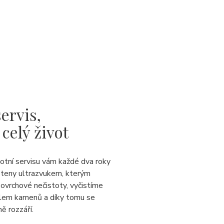
ervis,
 celý život
votní servisu vám každé dva roky
steny ultrazvukem, kterým
ovrchové nečistoty, vyčistíme
lem kamenů a díky tomu se
ě rozzáří.