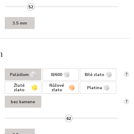
52
3.5 mm
n
Paládium
B/600
Bílé zlato
?
Žluté
Růžové
Platina
zlato
zlato
bez kamene
?
62