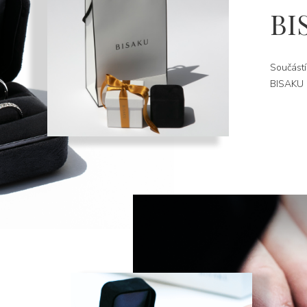
BI
Součástí
BISAKU k