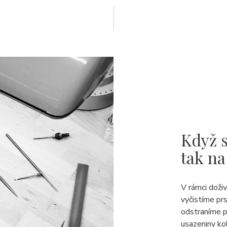
Když s
tak na
V rámci doži
vyčistíme pr
odstraníme p
usazeniny ko