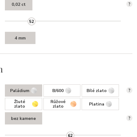
0,02 ct
?
52
4 mm
n
Paládium
B/600
Bílé zlato
?
Žluté
Růžové
Platina
zlato
zlato
bez kamene
?
62