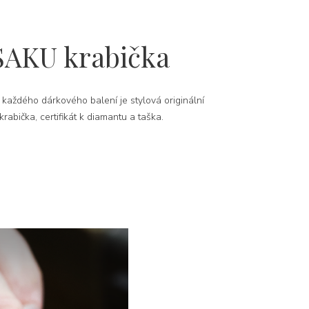
SAKU krabička
 každého dárkového balení je stylová originální
rabička, certifikát k diamantu a taška.