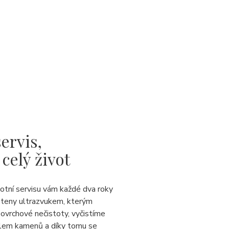
ervis,
 celý život
votní servisu vám každé dva roky
steny ultrazvukem, kterým
ovrchové nečistoty, vyčistíme
lem kamenů a díky tomu se