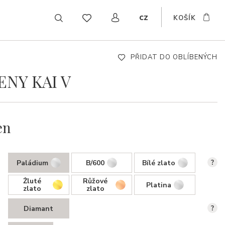
cz
KOŠÍK
EN
DE
SK
PŘIDAT DO OBLÍBENÝCH
ENY KAI V
en
Paládium
B/600
Bílé zlato
?
Žluté
Růžové
Platina
zlato
zlato
Diamant
?