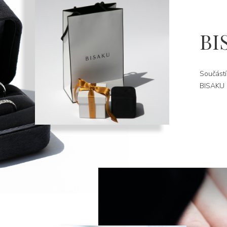
BI
Součástí
BISAKU k