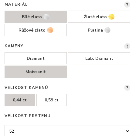
MATERIÁL
?
Bílé zlato
Žluté zlato
Růžové zlato
Platina
KAMENY
?
Diamant
Lab. Diamant
Moissanit
VELIKOST KAMENŮ
?
0,44 ct
0,59 ct
VELIKOST PRSTENU