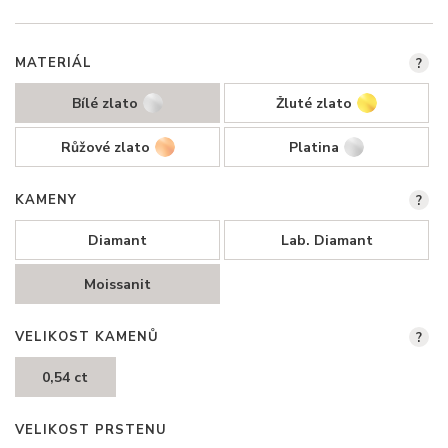
MATERIÁL
?
Bílé zlato
Žluté zlato
Růžové zlato
Platina
KAMENY
?
Diamant
Lab. Diamant
Moissanit
VELIKOST KAMENŮ
?
0,54 ct
VELIKOST PRSTENU