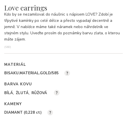
Love earrings
Kdo by se nezamiloval do náušnic s nápisem LOVE? Zdobí je
třpytivé kamínky po celé délce a přesto vypadají decentně a
jemně. V nabídce máme také náramek nebo náhrdelník ve
stejném stylu. Uveďte prosím do poznámky barvu zlata, o kterou
máte zájem.
(S60)
MATERIÁL
BISAKU.MATERIAL.GOLD/585
?
BARVA KOVU
BÍLÁ
ŽLUTÁ
RŮŽOVÁ
?
KAMENY
DIAMANT (0,228
ct
)
?