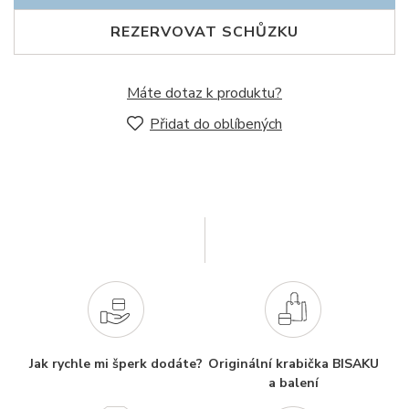
REZERVOVAT SCHŮZKU
Máte dotaz k produktu?
Přidat do oblíbených
Jak rychle mi šperk dodáte?
Originální krabička BISAKU
a balení