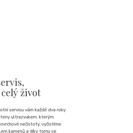
ervis,
 celý život
votní servisu vám každé dva roky
steny ultrazvukem, kterým
ovrchové nečistoty, vyčistíme
lem kamenů a díky tomu se