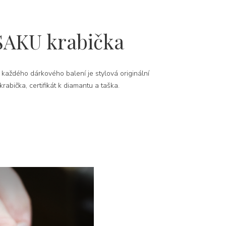
SAKU krabička
 každého dárkového balení je stylová originální
rabička, certifikát k diamantu a taška.