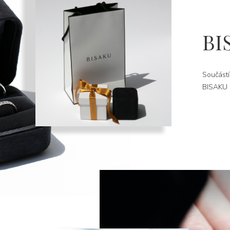
BI
Součástí
BISAKU k