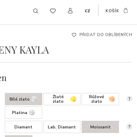
cz
KOŠÍK
EN
DE
SK
PŘIDAT DO OBLÍBENÝCH
ENY KAYLA
en
Žluté
Růžové
Bílé zlato
?
zlato
zlato
Platina
Diamant
Lab. Diamant
Moissanit
?