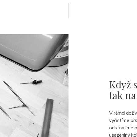
Když s
tak na
V rámci doži
vyčistíme pr
odstraníme p
usazeniny ko