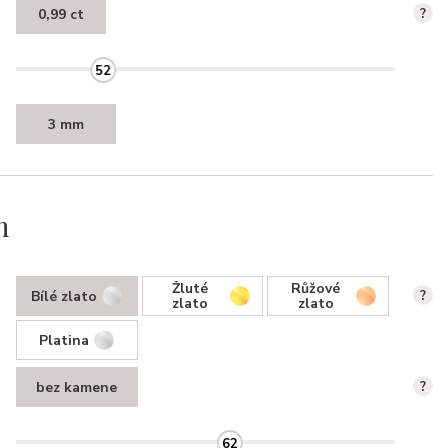
0,99 ct
?
52
3 mm
n
Žluté
Růžové
Bílé zlato
?
zlato
zlato
Platina
bez kamene
?
62