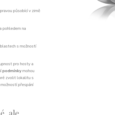
pravou působící v zimě
a pohledem na
blastech s možností
upnost pro hosty a
í podmínky
mohou
é zvolit lokalitu s
 možností přespání
é, ale