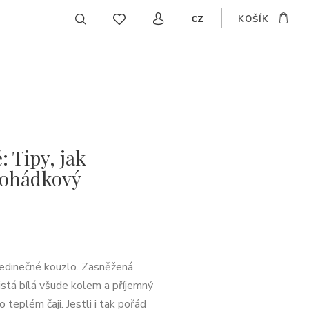
cz
KOŠÍK
EN
DE
SK
: Tipy, jak
pohádkový
jedinečné kouzlo. Zasněžená
 čistá bílá všude kolem a příjemný
o teplém čaji. Jestli i tak pořád