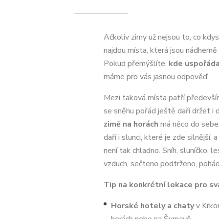
Ačkoliv zimy už nejsou to, co kdys
najdou místa, která jsou nádherně
Pokud přemýšlíte,
kde uspořáda
máme pro vás jasnou odpověď.
Mezi taková místa patří předevší
se sněhu pořád ještě daří držet i 
zimě na horách
má něco do sebe
daří i slunci, které je zde silnější
není tak chladno. Sníh, sluníčko, le
vzduch, sečteno podtrženo, pohád
Tip na konkrétní lokace pro sv
Horské hotely a chaty
v Krkon