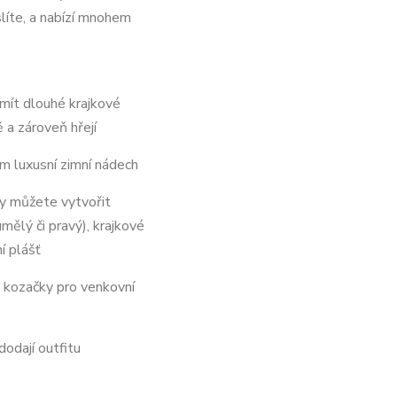
líte, a nabízí mnohem
ít dlouhé krajkové
 a zároveň hřejí
m luxusní zimní nádech
y můžete vytvořit
mělý či pravý), krajkové
í plášť
kozačky pro venkovní
dodají outfitu