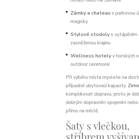
horách nebo na Šumavě
Zámky a chateau
s parkovou ú
magicky
Stylové stodoly
s vytápěním 
zasněženou krajinu
Wellness hotely
v horských o
outdoor ceremonií
Při výběru místa myslete na dost
případné ubytovací kapacity.
Zimn
komplikovat dopravu, proto je dobr
dobrým dopravním spojením nebo
přímo na místě.
Šaty s vlečkou,
stříbrem vyšívan