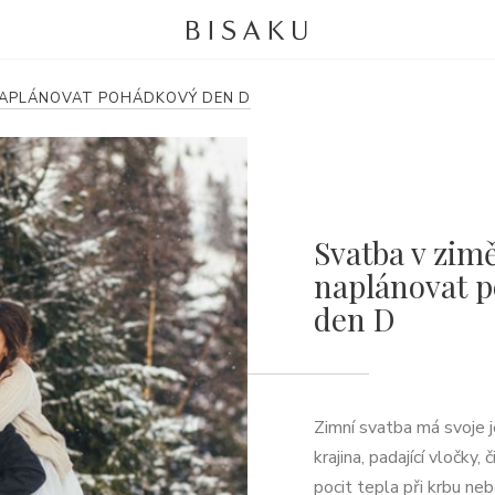
K NAPLÁNOVAT POHÁDKOVÝ DEN D
Svatba v zimě
naplánovat 
den D
Zimní svatba má svoje 
krajina, padající vločky,
pocit tepla při krbu neb