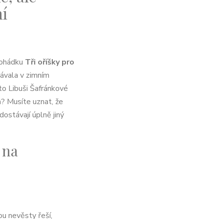
ní
pohádku
Tři oříšky pro
ávala v zimním
 to Libuši Šafránkové
h? Musíte uznat, že
dostávají úplně jiný
 na
ou nevěsty řeší,