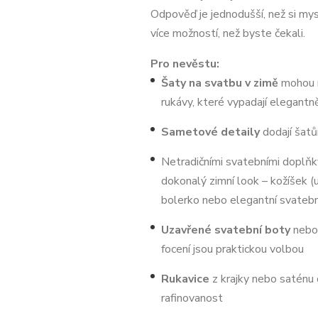
Odpověď je jednodušší, než si mys
více možností, než byste čekali.
Pro nevěstu:
Šaty na svatbu v zimě
mohou m
rukávy, které vypadají elegantně
Sametové detaily
dodají šatů
Netradičními svatebními doplňk
dokonalý zimní look – kožíšek (u
bolerko nebo elegantní svatebn
Uzavřené svatební boty
nebo 
focení jsou praktickou volbou
Rukavice
z krajky nebo saténu 
rafinovanost