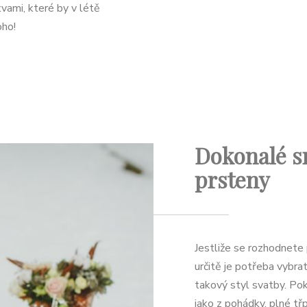
vami, které by v létě
oho!
Dokonalé s
prsteny
Jestliže se rozhodnet
určitě je potřeba vybra
takový styl svatby. Pok
jako z pohádky, plné t