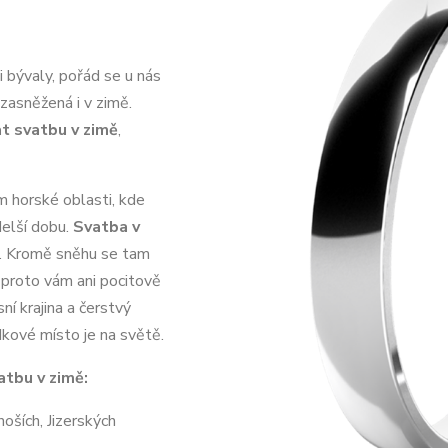
i bývaly, pořád se u nás
 zasněžená i v zimě.
t svatbu v zimě
,
m horské oblasti, kde
delší dobu.
Svatba v
. Kromě sněhu se tam
, a proto vám ani pocitově
sní krajina a čerstvý
kové místo je na světě.
atbu v zimě:
oších, Jizerských