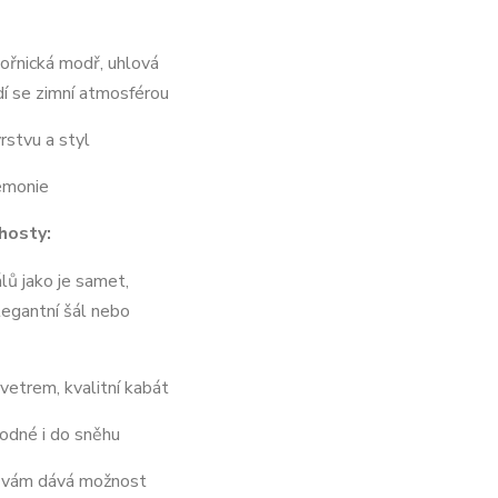
ořnická modř, uhlová
dí se zimní atmosférou
vrstvu a styl
emonie
hosty:
álů jako je samet,
legantní šál nebo
vetrem, kvalitní kabát
odné i do sněhu
vám dává možnost