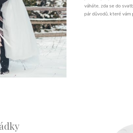
váháte, zda se do svat
pár důvodů, které vám 
hádky