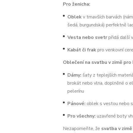
Pro ženicha:
Oblek
v tmavších barvách (nám
šedá, burgundská) perfektně la
Vesta nebo svetr
přidá další 
Kabát či frak
pro venkovní cer
Oblečení na svatbu v zimě pro 
Dámy:
šaty z teplejších materi
brokát nebo vlna, doplněné o e
pelerínu
Pánové:
oblek s vestou nebo s
Pro všechny:
uzavřené boty vh
Nezapomeňte, že
svatba v zimě