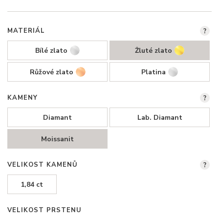
MATERIÁL
?
Bílé zlato
Žluté zlato
Růžové zlato
Platina
KAMENY
?
Diamant
Lab. Diamant
Moissanit
VELIKOST KAMENŮ
?
1,84 ct
VELIKOST PRSTENU