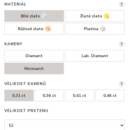
MATERIÁL
?
Bílé zlato
Žluté zlato
Růžové zlato
Platina
KAMENY
?
Diamant
Lab. Diamant
Moissanit
VELIKOST KAMENŮ
?
0,31 ct
0,36 ct
0,41 ct
0,46 ct
VELIKOST PRSTENU