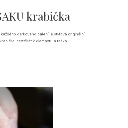
SAKU krabička
 každého dárkového balení je stylová originální
rabička, certifikát k diamantu a taška.