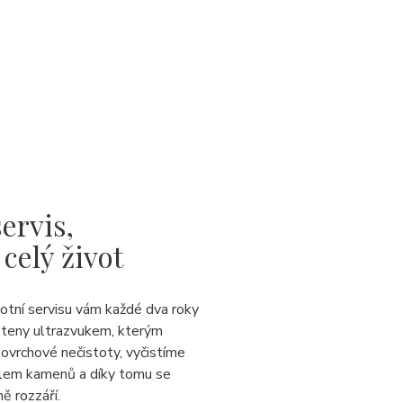
ervis,
 celý život
votní servisu vám každé dva roky
steny ultrazvukem, kterým
ovrchové nečistoty, vyčistíme
lem kamenů a díky tomu se
ě rozzáří.