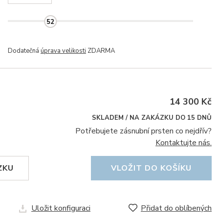
52
Dodatečná
úprava velikosti
ZDARMA
14 300 Kč
SKLADEM / NA ZAKÁZKU DO 15 DNŮ
Potřebujete zásnubní prsten co nejdřív?
Kontaktujte nás.
ZKU
VLOŽIT DO KOŠÍKU
Uložit konfiguraci
Přidat do oblíbených