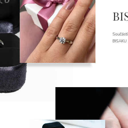
BI
Součástí
BISAKU k