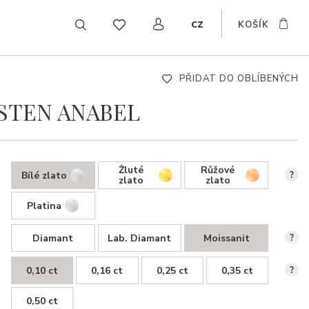
cz
KOŠÍK
EN
DE
SK
PŘIDAT DO OBLÍBENÝCH
STEN ANABEL
Žluté
Růžové
Bílé zlato
?
zlato
zlato
Platina
Diamant
Lab. Diamant
Moissanit
?
0,10 ct
0,16 ct
0,25 ct
0,35 ct
?
0,50 ct