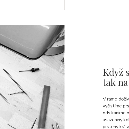
Když s
tak na
V rámci doži
vyčistíme pr
odstraníme p
usazeniny ko
prsteny krásn