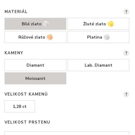
MATERIÁL
?
Bílé zlato
Žluté zlato
Růžové zlato
Platina
KAMENY
?
Diamant
Lab. Diamant
Moissanit
VELIKOST KAMENŮ
?
1,28 ct
VELIKOST PRSTENU