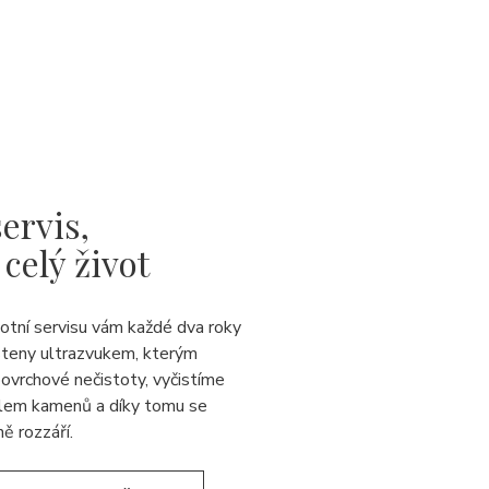
ervis,
 celý život
votní servisu vám každé dva roky
steny ultrazvukem, kterým
ovrchové nečistoty, vyčistíme
lem kamenů a díky tomu se
ě rozzáří.