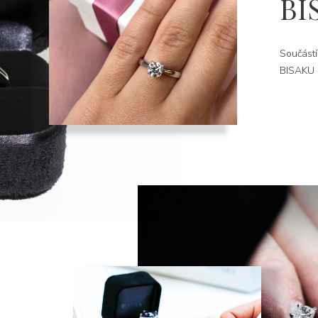
BI
Součástí
BISAKU k