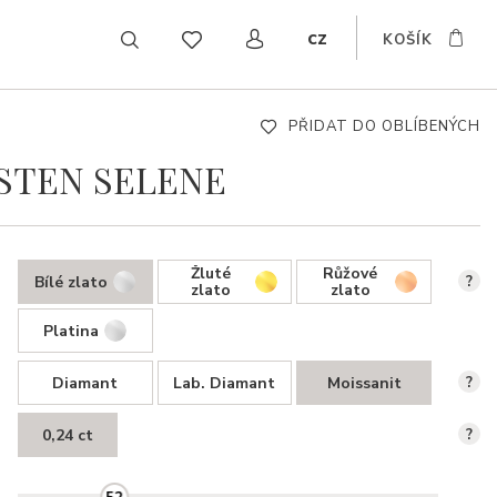
cz
KOŠÍK
EN
DE
SK
PŘIDAT DO OBLÍBENÝCH
STEN SELENE
Žluté
Růžové
Bílé zlato
?
zlato
zlato
Platina
Diamant
Lab. Diamant
Moissanit
?
0,24 ct
?