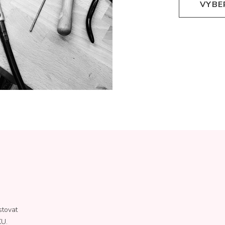
VYBE
stovat
KU.