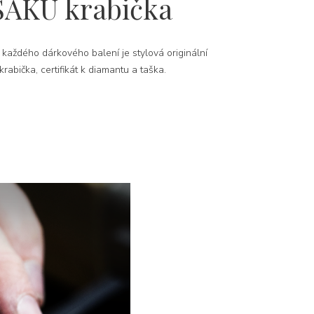
SAKU krabička
 každého dárkového balení je stylová originální
rabička, certifikát k diamantu a taška.