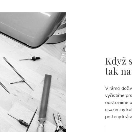
Když s
tak na
V rámci doži
vyčistíme pr
odstraníme p
usazeniny ko
prsteny krásn