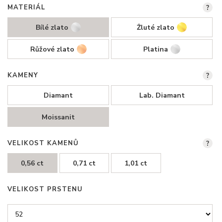
MATERIÁL
?
Bílé zlato
Žluté zlato
Růžové zlato
Platina
KAMENY
?
Diamant
Lab. Diamant
Moissanit
VELIKOST KAMENŮ
?
0,56 ct
0,71 ct
1,01 ct
VELIKOST PRSTENU