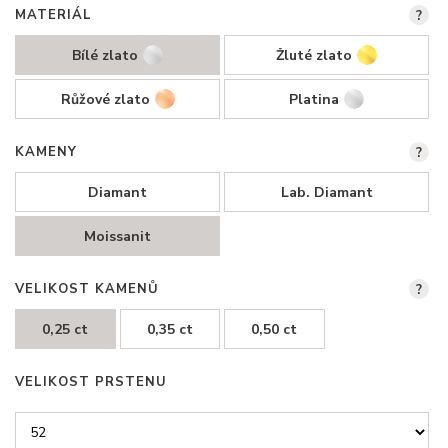
MATERIÁL
?
Bílé zlato
Žluté zlato
Růžové zlato
Platina
KAMENY
?
Diamant
Lab. Diamant
Moissanit
VELIKOST KAMENŮ
?
0,25 ct
0,35 ct
0,50 ct
VELIKOST PRSTENU