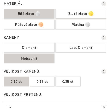
MATERIÁL
?
Bílé zlato
Žluté zlato
Růžové zlato
Platina
KAMENY
?
Diamant
Lab. Diamant
Moissanit
VELIKOST KAMENŮ
?
0,10 ct
0,16 ct
0,25 ct
VELIKOST PRSTENU