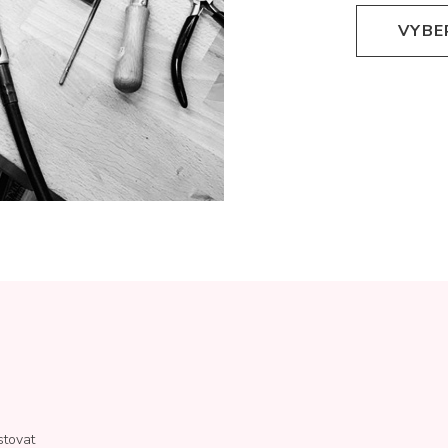
VYBE
stovat