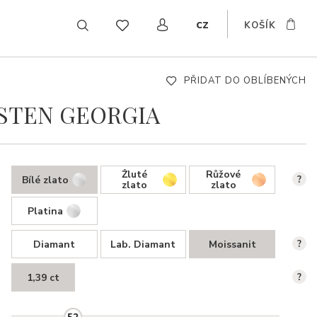
cz
KOŠÍK
EN
DE
SK
PŘIDAT DO OBLÍBENÝCH
STEN GEORGIA
Žluté
Růžové
Bílé zlato
?
zlato
zlato
Platina
Diamant
Lab. Diamant
Moissanit
?
1,39 ct
?