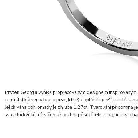
Prsten Georgia vyniká propracovaným designem inspirovaným 
centrální kámen v brusu pear, který doplňují menší kulaté kame
Jejich váha dohromady je zhruba 1,27ct. Tvarování připomíná j
symetrii květů, díky čemuž prsten působí lehce, organicky a ha