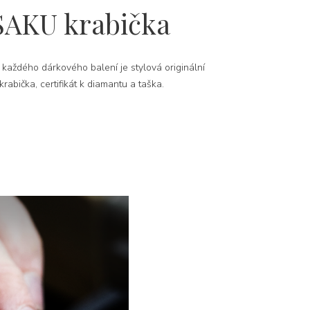
SAKU krabička
 každého dárkového balení je stylová originální
rabička, certifikát k diamantu a taška.