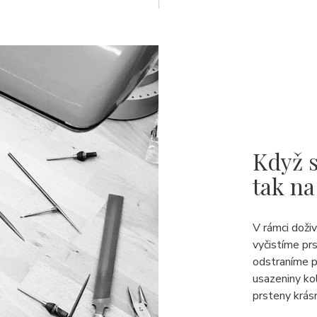
Když s
tak na
V rámci doži
vyčistíme pr
odstraníme p
usazeniny ko
prsteny krásn