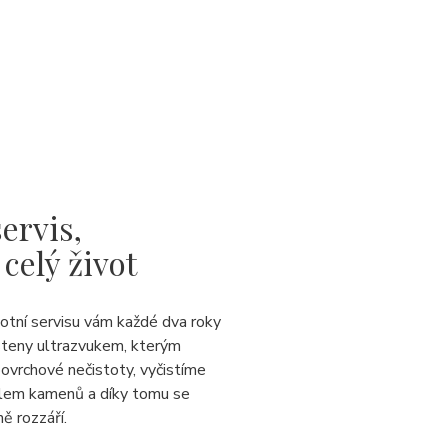
ervis,
 celý život
votní servisu vám každé dva roky
steny ultrazvukem, kterým
ovrchové nečistoty, vyčistíme
lem kamenů a díky tomu se
ě rozzáří.