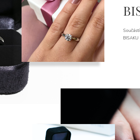
BI
Součástí
BISAKU k