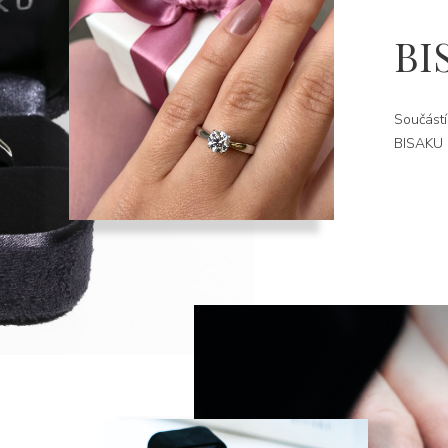
BI
Součástí
BISAKU k