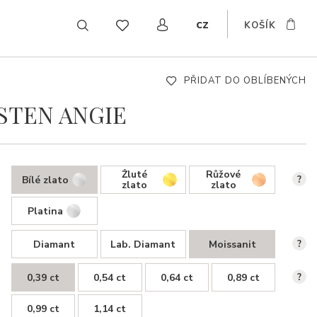
cz
KOŠÍK
EN
DE
SK
PŘIDAT DO OBLÍBENÝCH
STEN ANGIE
Žluté
Růžové
Bílé zlato
?
zlato
zlato
Platina
Diamant
Lab. Diamant
Moissanit
?
0,39 ct
0,54 ct
0,64 ct
0,89 ct
?
0,99 ct
1,14 ct