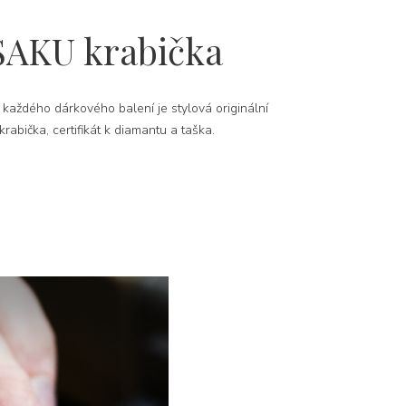
SAKU krabička
 každého dárkového balení je stylová originální
rabička, certifikát k diamantu a taška.