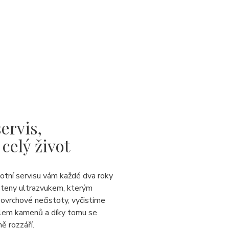
ervis,
 celý život
votní servisu vám každé dva roky
steny ultrazvukem, kterým
ovrchové nečistoty, vyčistíme
lem kamenů a díky tomu se
ě rozzáří.