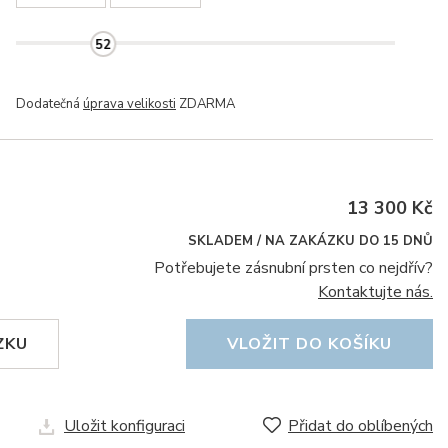
52
Dodatečná
úprava velikosti
ZDARMA
13 300 Kč
SKLADEM / NA ZAKÁZKU DO 15 DNŮ
Potřebujete zásnubní prsten co nejdřív?
Kontaktujte nás.
ZKU
VLOŽIT DO KOŠÍKU
Uložit konfiguraci
Přidat do oblíbených