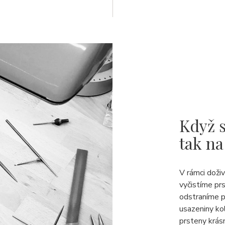
Když s
tak na
V rámci doži
vyčistíme pr
odstraníme p
usazeniny ko
prsteny krásn