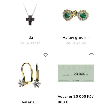
Ida
Hailey green III
od 14 900 Kč
od 18 500 Kč
PŘIDAT DO OBLÍBENÝCH
PŘIDAT DO OBLÍBENÝCH
Voucher 20 000 Kč /
Valeria III
800 €