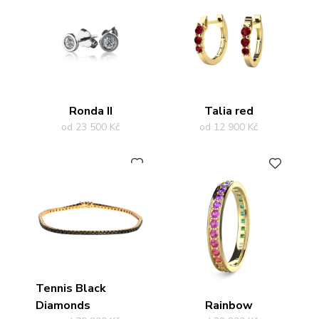
Ronda II
Talia red
od 23 500 Kč
od 12 900 Kč
PŘIDAT DO OBLÍBENÝCH
PŘIDAT DO OBLÍBENÝCH
Tennis Black
Diamonds
Rainbow