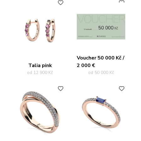
PŘIDAT DO OBLÍBENÝCH
PŘIDAT DO OBLÍBENÝCH
Voucher 50 000 Kč /
Talia pink
2 000 €
od 12 900 Kč
od 50 000 Kč
PŘIDAT DO OBLÍBENÝCH
PŘIDAT DO OBLÍBENÝCH