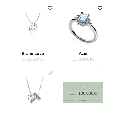
PŘIDAT DO OBLÍBENÝCH
PŘIDAT DO OBLÍBENÝCH
Brand Love
Azur
od 15 500 Kč
od 38 500 Kč
PŘIDAT DO OBLÍBENÝCH
PŘIDAT DO OBLÍBENÝCH