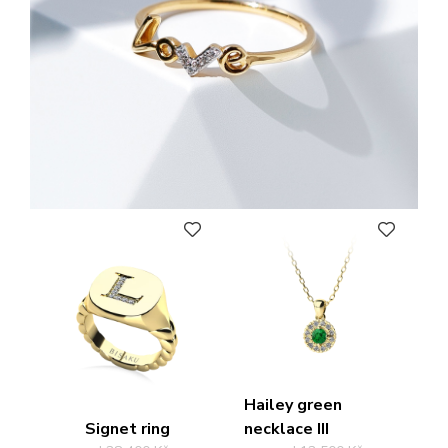
PŘIDAT DO OBLÍBENÝCH
PŘIDAT DO OBLÍBENÝCH
Hailey green
Signet ring
necklace III