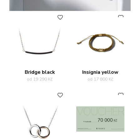
PŘIDAT DO OBLÍBENÝCH
PŘIDAT DO OBLÍBENÝCH
Bridge black
Insignia yellow
od 19 290 Kč
od 17 800 Kč
PŘIDAT DO OBLÍBENÝCH
PŘIDAT DO OBLÍBENÝCH