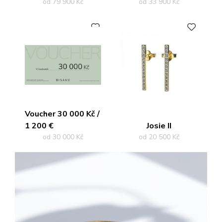
od 79 900 Kč
od 33 900 Kč
PŘIDAT DO OBLÍBENÝCH
PŘIDAT DO OBLÍBENÝCH
Voucher 30 000 Kč /
1 200 €
Josie II
od 30 000 Kč
od 20 500 Kč