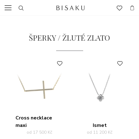
ŠPERKY / ŽLUTÉ ZLATO
PŘIDAT DO OBLÍBENÝCH
PŘIDAT DO OBLÍBENÝCH
Cross necklace
maxi
Ismet
od 17 500 Kč
od 11 200 Kč