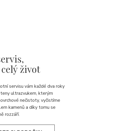
ervis,
 celý život
votní servisu vám každé dva roky
steny ultrazvukem, kterým
ovrchové nečistoty, vyčistíme
lem kamenů a díky tomu se
ě rozzáří.