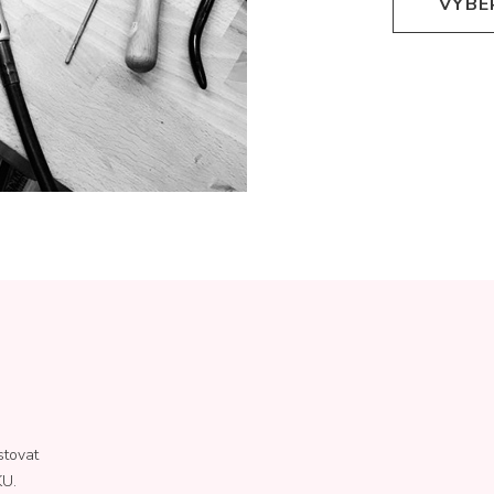
VYBE
stovat
KU.