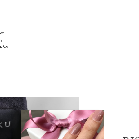
 ve
y.
a. Co