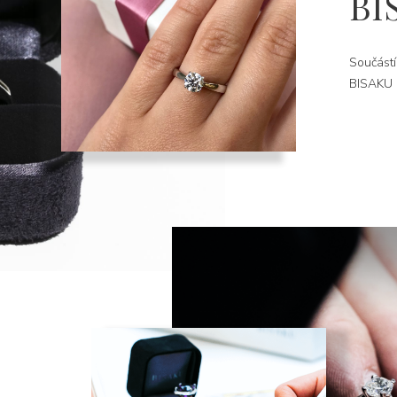
BI
Součástí
BISAKU k