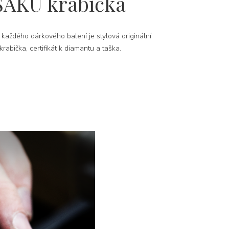
SAKU krabička
 každého dárkového balení je stylová originální
rabička, certifikát k diamantu a taška.