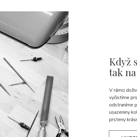
Když s
tak na
V rámci doži
vyčistíme pr
odstraníme p
usazeniny ko
prsteny krásn