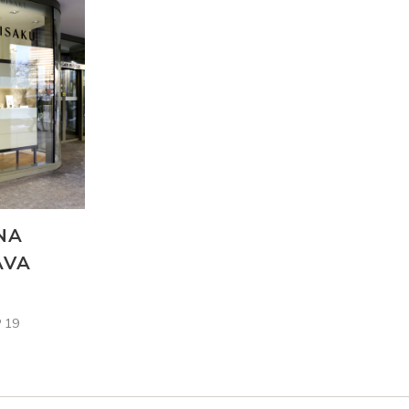
NA
AVA
 19