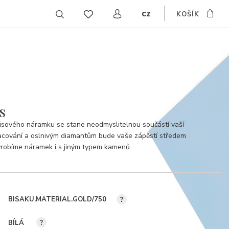
cz
KOŠÍK
EN
DE
SK
s
isového náramku se stane neodmyslitelnou součástí vaší
racování a oslnivým diamantům bude vaše zápěstí středem
yrobíme náramek i s jiným typem kamenů.
BISAKU.MATERIAL.GOLD/750
?
BÍLÁ
?