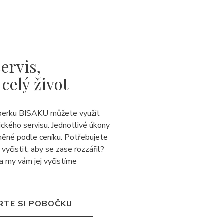
ervis,
 celý život
perku BISAKU můžete využít
ického servisu. Jednotlivé úkony
něné podle ceníku. Potřebujete
 vyčistit, aby se zase rozzářil?
a my vám jej
vyčistíme
RTE SI POBOČKU