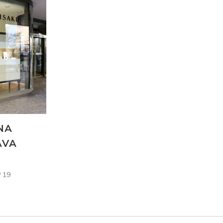
NA
AVA
 19