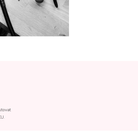
stovat
KU.