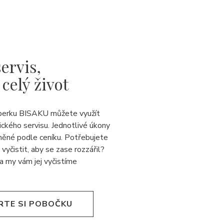
ervis,
 celý život
perku BISAKU můžete využít
ického servisu. Jednotlivé úkony
něné podle ceníku. Potřebujete
 vyčistit, aby se zase rozzářil?
a my vám jej
vyčistíme
RTE SI POBOČKU