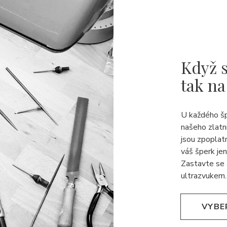
Když s
tak na
U každého š
našeho zlatn
jsou zpoplat
váš šperk jen
Zastavte se 
ultrazvukem.
VYBE