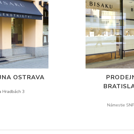
JNA OSTRAVA
PRODEJ
BRATISL
a Hradbách 3
Námestie SNP