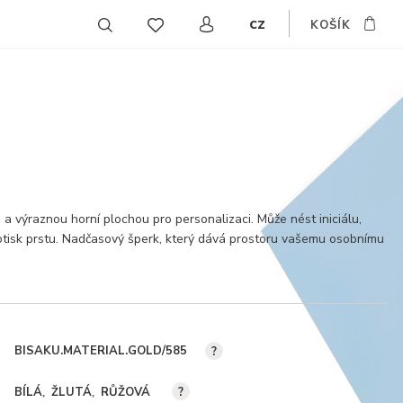
cz
KOŠÍK
EN
DE
SK
 a výraznou horní plochou pro personalizaci. Může nést iniciálu,
tisk prstu. Nadčasový šperk, který dává prostoru vašemu osobnímu
BISAKU.MATERIAL.GOLD/585
?
BÍLÁ
ŽLUTÁ
RŮŽOVÁ
?