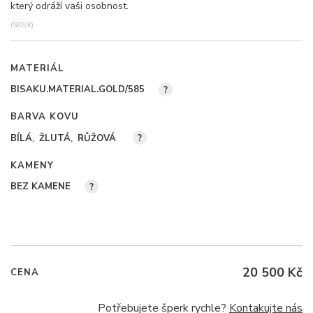
který odráží vaši osobnost.
(S89/K)
MATERIÁL
BISAKU.MATERIAL.GOLD/585
?
BARVA KOVU
BÍLÁ
ŽLUTÁ
RŮŽOVÁ
?
KAMENY
BEZ KAMENE
?
20 500 Kč
CENA
Potřebujete šperk rychle?
Kontakujte nás