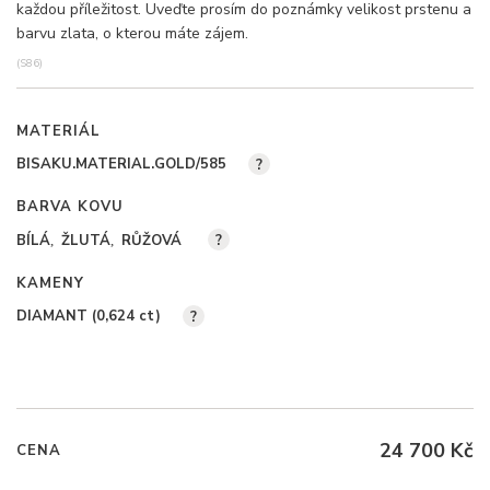
každou příležitost. Uveďte prosím do poznámky velikost prstenu a
barvu zlata, o kterou máte zájem.
(S86)
MATERIÁL
BISAKU.MATERIAL.GOLD/585
?
BARVA KOVU
BÍLÁ
ŽLUTÁ
RŮŽOVÁ
?
KAMENY
DIAMANT (0,624
ct
)
?
24 700 Kč
CENA