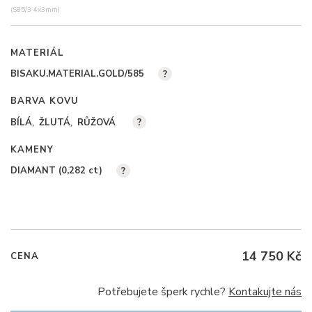
(S85/3 4x3mm)
MATERIÁL
BISAKU.MATERIAL.GOLD/585
?
BARVA KOVU
BÍLÁ
ŽLUTÁ
RŮŽOVÁ
?
KAMENY
DIAMANT (0,282
ct
)
?
14 750 Kč
CENA
Potřebujete šperk rychle?
Kontakujte nás