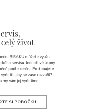
ervis,
 celý život
perku BISAKU můžete využít
ického servisu. Jednotlivé úkony
něné podle ceníku. Potřebujete
 vyčistit, aby se zase rozzářil?
a my vám jej
vyčistíme
RTE SI POBOČKU