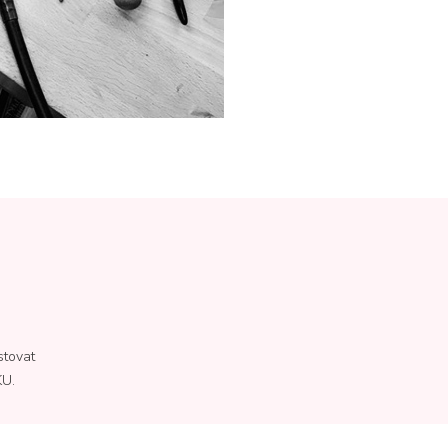
stovat
KU.