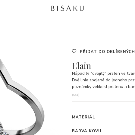
PŘIDAT DO OBLÍBENÝCH
Elain
Nápaditý "dvojitý" prsten ve tvar
Dvě linie spojené do jednoho pr
poznámky velikost prstenu a barv
(S51)
MATERIÁL
BARVA KOVU