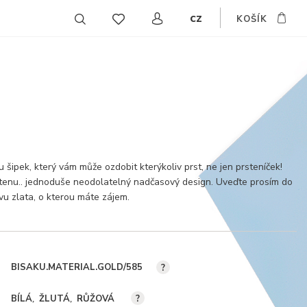
cz
KOŠÍK
EN
DE
SK
u šipek, který vám může ozdobit kterýkoliv prst, ne jen prsteníček!
stenu.. jednoduše neodolatelný nadčasový design. Uveďte prosím do
u zlata, o kterou máte zájem.
BISAKU.MATERIAL.GOLD/585
?
BÍLÁ
ŽLUTÁ
RŮŽOVÁ
?