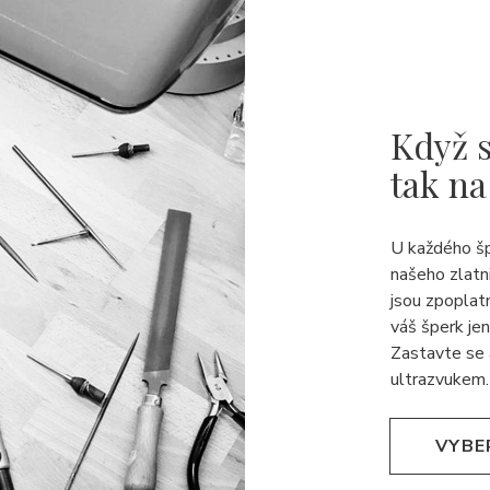
Když s
tak na
U každého š
našeho zlatn
jsou zpoplat
váš šperk jen
Zastavte se 
ultrazvukem.
VYBE