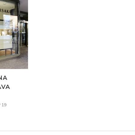
NA
AVA
 19