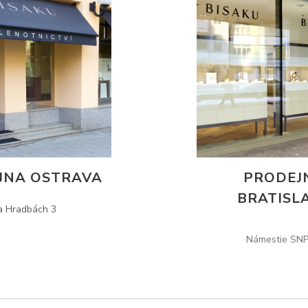
JNA OSTRAVA
PRODEJ
BRATISL
a Hradbách 3
Námestie SNP