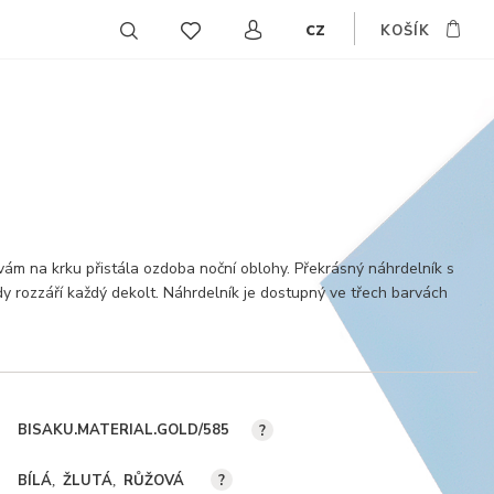
cz
KOŠÍK
EN
DE
SK
vám na krku přistála ozdoba noční oblohy. Překrásný náhrdelník s
y rozzáří každý dekolt. Náhrdelník je dostupný ve třech barvách
BISAKU.MATERIAL.GOLD/585
?
BÍLÁ
ŽLUTÁ
RŮŽOVÁ
?