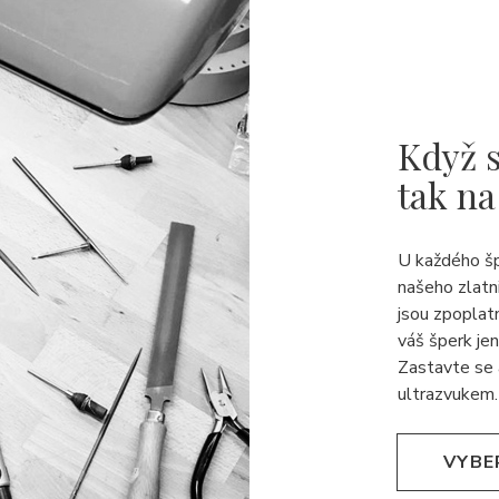
Když s
tak na
U každého š
našeho zlatn
jsou zpoplat
váš šperk jen
Zastavte se 
ultrazvukem.
VYBE