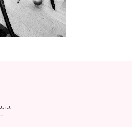
stovat
KU.