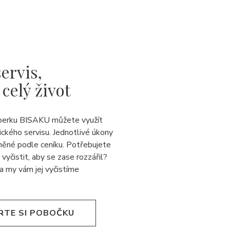
ervis,
 celý život
perku BISAKU můžete využít
ického servisu. Jednotlivé úkony
něné podle ceníku. Potřebujete
 vyčistit, aby se zase rozzářil?
a my vám jej
vyčistíme
RTE SI POBOČKU