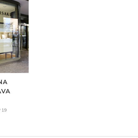
NA
AVA
 19