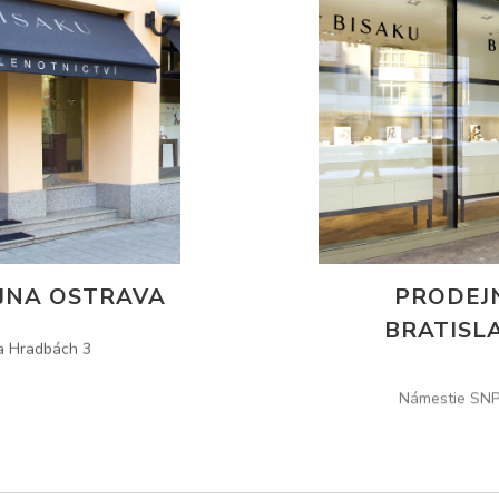
JNA OSTRAVA
PRODEJ
BRATISL
a Hradbách 3
Námestie SNP