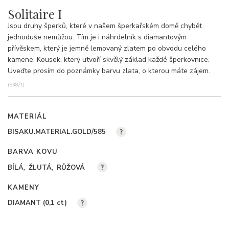
Solitaire I
Jsou druhy šperků, které v našem šperkařském domě chybět
jednoduše nemůžou. Tím je i náhrdelník s diamantovým
přívěskem, který je jemně lemovaný zlatem po obvodu celého
kamene. Kousek, který utvoří skvělý základ každé šperkovnice.
Uveďte prosím do poznámky barvu zlata, o kterou máte zájem.
(S38/1)
MATERIÁL
BISAKU.MATERIAL.GOLD/585
?
BARVA KOVU
BÍLÁ
ŽLUTÁ
RŮŽOVÁ
?
KAMENY
DIAMANT (0,1
ct
)
?