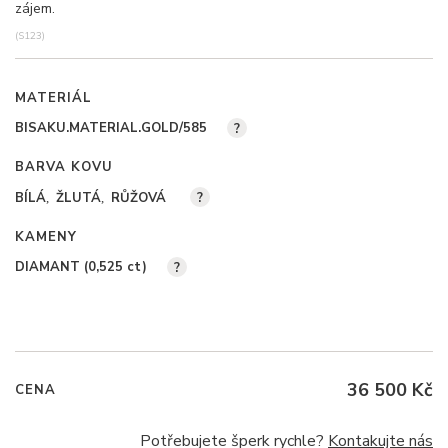
zájem.
(S123)
MATERIÁL
BISAKU.MATERIAL.GOLD/585
?
BARVA KOVU
BÍLÁ
ŽLUTÁ
RŮŽOVÁ
?
KAMENY
DIAMANT (0,525
ct
)
?
36 500 Kč
CENA
Potřebujete šperk rychle?
Kontakujte nás