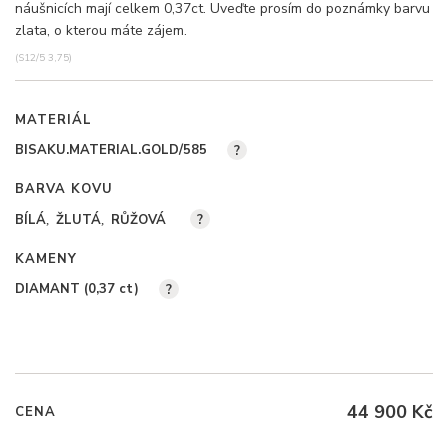
náušnicích mají celkem 0,37ct. Uveďte prosím do poznámky barvu
zlata, o kterou máte zájem.
(S12/5 3,75)
MATERIÁL
BISAKU.MATERIAL.GOLD/585
?
BARVA KOVU
BÍLÁ
ŽLUTÁ
RŮŽOVÁ
?
KAMENY
DIAMANT (0,37
ct
)
?
44 900 Kč
CENA