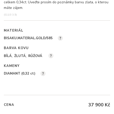
celkem 0,34ct. Uveďte prosím do poznámky barvu zlata, o kterou
máte zájem.
(S11/3 3,5)
MATERIÁL
BISAKU.MATERIAL.GOLD/585
?
BARVA KOVU
BÍLÁ
ŽLUTÁ
RŮŽOVÁ
?
KAMENY
DIAMANT (0,32
ct
)
?
37 900 Kč
CENA