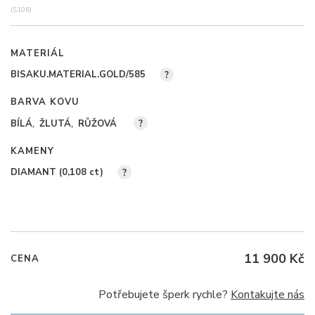
(S106)
MATERIÁL
BISAKU.MATERIAL.GOLD/585
?
BARVA KOVU
BÍLÁ
ŽLUTÁ
RŮŽOVÁ
?
KAMENY
DIAMANT (0,108
ct
)
?
11 900 Kč
CENA
Potřebujete šperk rychle?
Kontakujte nás