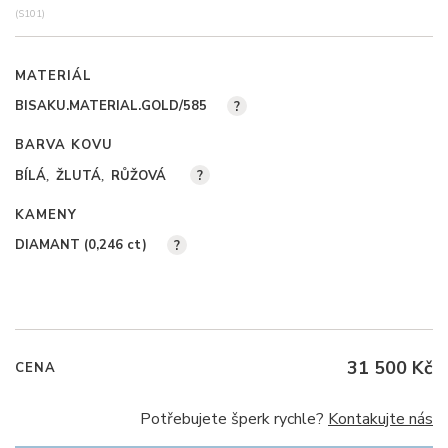
(S101)
MATERIÁL
BISAKU.MATERIAL.GOLD/585
?
BARVA KOVU
BÍLÁ
ŽLUTÁ
RŮŽOVÁ
?
KAMENY
DIAMANT (0,246
ct
)
?
31 500 Kč
CENA
Potřebujete šperk rychle?
Kontakujte nás