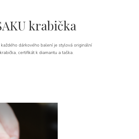
SAKU krabička
 každého dárkového balení je stylová originální
rabička, certifikát k diamantu a taška.