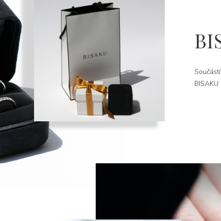
BI
Součástí
BISAKU k