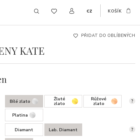
cz
KOŠÍK
EN
DE
SK
PŘIDAT DO OBLÍBENÝCH
ENY KATE
en
Žluté
Růžové
Bílé zlato
?
zlato
zlato
Platina
Diamant
Lab. Diamant
?