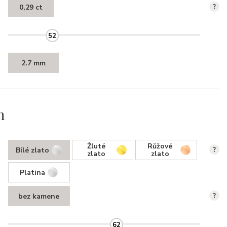
0,29 ct
?
52
2.7 mm
n
Žluté
Růžové
Bílé zlato
?
zlato
zlato
Platina
bez kamene
?
62