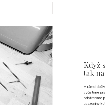
Když s
tak na
V rámci doži
vyčistíme pr
odstraníme p
usazeniny ko