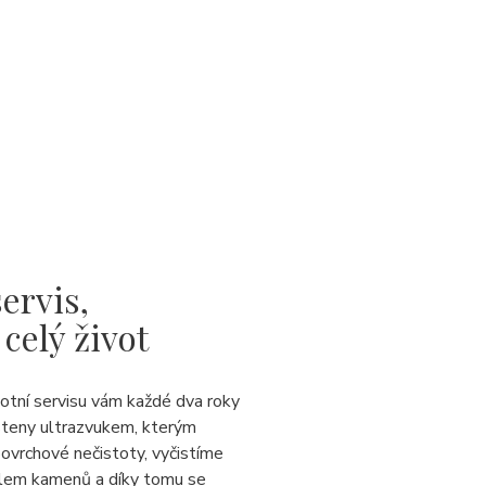
ervis,
 celý život
votní servisu vám každé dva roky
steny ultrazvukem, kterým
ovrchové nečistoty, vyčistíme
lem kamenů a díky tomu se