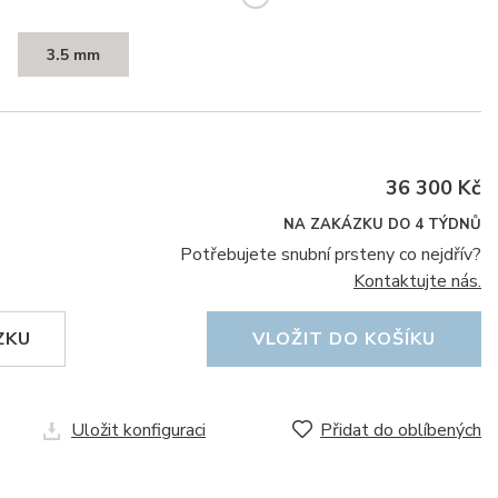
3.5 mm
36 300 Kč
NA ZAKÁZKU DO 4 TÝDNŮ
Potřebujete snubní prsteny co nejdřív?
Kontaktujte nás.
ZKU
VLOŽIT DO KOŠÍKU
Uložit konfiguraci
Přidat do oblíbených