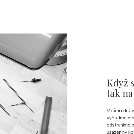
Když s
tak na
V rámci doži
vyčistíme pr
odstraníme p
usazeniny ko