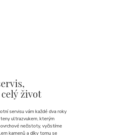
ervis,
 celý život
votní servisu vám každé dva roky
steny ultrazvukem, kterým
ovrchové nečistoty, vyčistíme
lem kamenů a díky tomu se