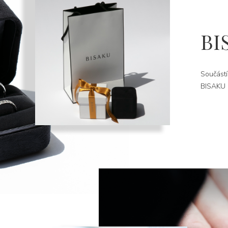
BI
Součástí
BISAKU k