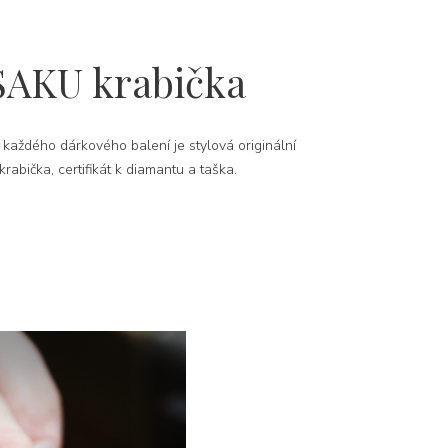
SAKU krabička
 každého dárkového balení je stylová originální
rabička, certifikát k diamantu a taška.