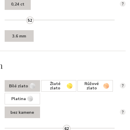
0,24 ct
?
52
3.6 mm
n
Žluté
Růžové
Bílé zlato
?
zlato
zlato
Platina
bez kamene
?
62