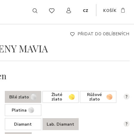
cz
KOŠÍK
EN
DE
SK
PŘIDAT DO OBLÍBENÝCH
ENY MAVIA
en
Žluté
Růžové
Bílé zlato
?
zlato
zlato
Platina
Diamant
Lab. Diamant
?