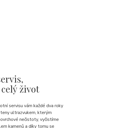
ervis,
 celý život
votní servisu vám každé dva roky
steny ultrazvukem, kterým
ovrchové nečistoty, vyčistíme
lem kamenů a díky tomu se