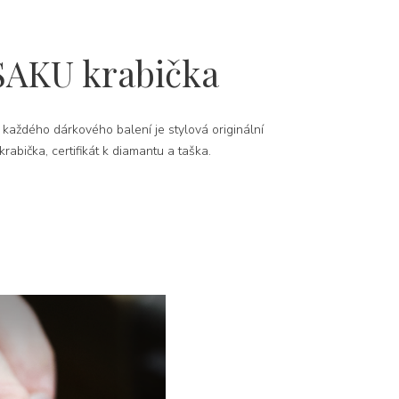
SAKU krabička
 každého dárkového balení je stylová originální
rabička, certifikát k diamantu a taška.