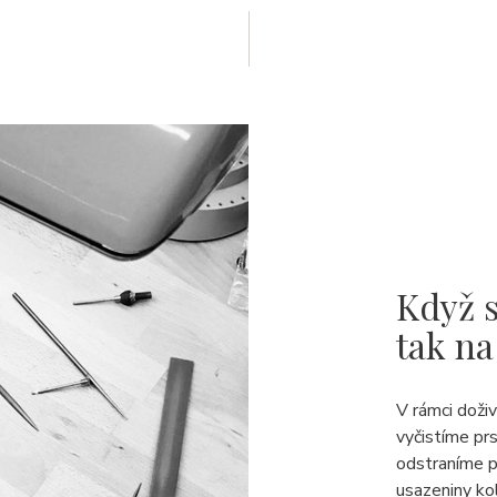
Když s
tak na
V rámci doži
vyčistíme pr
odstraníme p
usazeniny ko