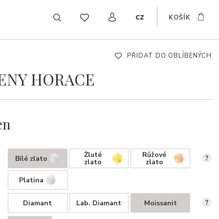
cz
KOŠÍK
EN
DE
SK
PŘIDAT DO OBLÍBENÝCH
TENY HORACE
en
Žluté
Růžové
Bílé zlato
?
zlato
zlato
Platina
Diamant
Lab. Diamant
Moissanit
?