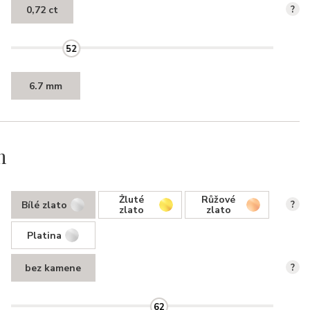
0,72 ct
?
52
6.7 mm
n
Žluté
Růžové
Bílé zlato
?
zlato
zlato
Platina
bez kamene
?
62