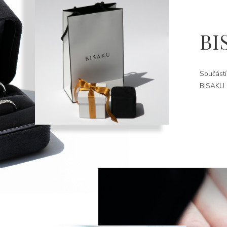
BI
Součástí
BISAKU k