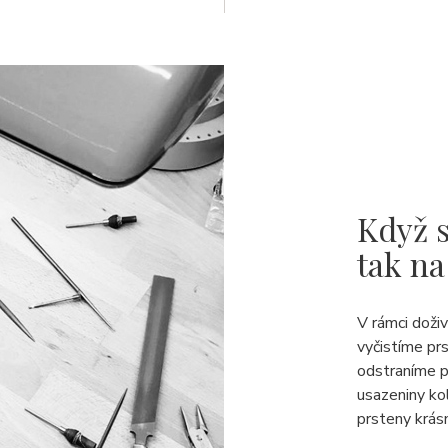
Když s
tak na
V rámci doži
vyčistíme pr
odstraníme p
usazeniny ko
prsteny krásn