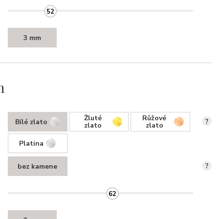
52
3 mm
n
Žluté
Růžové
Bílé zlato
?
zlato
zlato
Platina
bez kamene
?
62