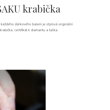
SAKU krabička
 každého dárkového balení je stylová originální
rabička, certifikát k diamantu a taška.