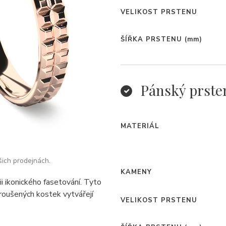
VELIKOST PRSTENU
ŠÍŘKA PRSTENU
(mm)
Pánský prste
MATERIÁL
šich prodejnách.
KAMENY
i ikonického fasetování. Tyto
roušených kostek vytvářejí
VELIKOST PRSTENU