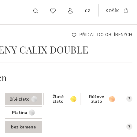
cz
KOŠÍK
EN
DE
SK
PŘIDAT DO OBLÍBENÝCH
ENY CALIX DOUBLE
en
Žluté
Růžové
Bílé zlato
?
zlato
zlato
Platina
bez kamene
?