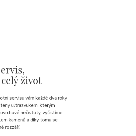
ervis,
 celý život
votní servisu vám každé dva roky
steny ultrazvukem, kterým
ovrchové nečistoty, vyčistíme
lem kamenů a díky tomu se
ě rozzáří.