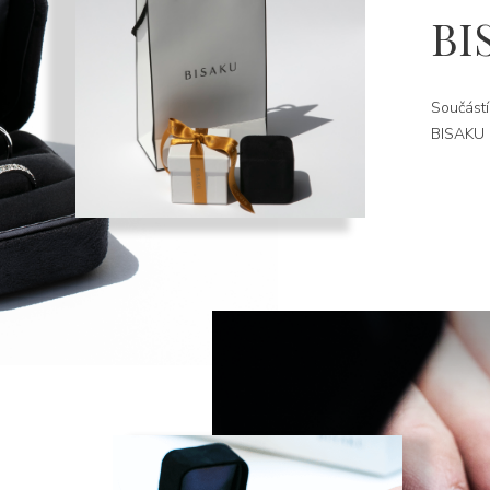
BI
Součástí
BISAKU k