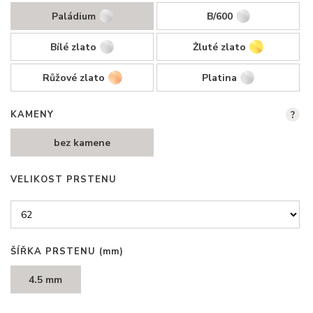
Paládium
B/600
Bílé zlato
Žluté zlato
Růžové zlato
Platina
KAMENY
?
bez kamene
VELIKOST PRSTENU
ŠÍŘKA PRSTENU
(mm)
4.5 mm