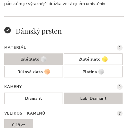
pánském je výraznější drážka ve stejném umístěním.
Dámský prsten
MATERIÁL
?
Bílé zlato
Žluté zlato
Růžové zlato
Platina
KAMENY
?
Diamant
Lab. Diamant
VELIKOST KAMENŮ
?
0,19 ct