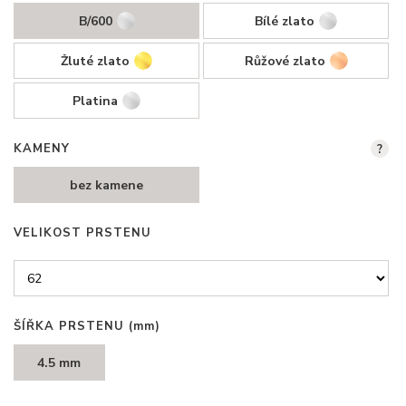
B/600
Bílé zlato
Žluté zlato
Růžové zlato
Platina
KAMENY
?
bez kamene
VELIKOST PRSTENU
ŠÍŘKA PRSTENU
(mm)
4.5 mm