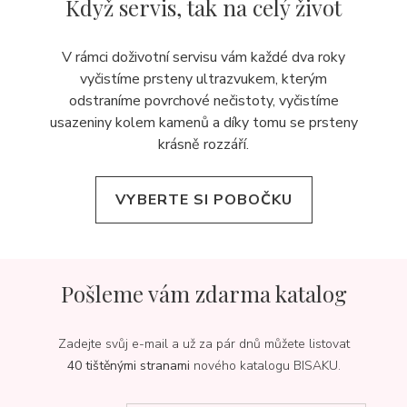
Když servis,
tak na celý život
V rámci doživotní servisu vám každé dva roky
vyčistíme prsteny ultrazvukem, kterým
odstraníme povrchové nečistoty, vyčistíme
usazeniny kolem kamenů a díky tomu se prsteny
krásně rozzáří.
VYBERTE SI POBOČKU
Pošleme vám zdarma katalog
Zadejte svůj e-mail a už za pár dnů můžete listovat
40 tištěnými stranami
nového katalogu BISAKU.