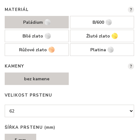
MATERIÁL
?
Paládium
B/600
Bílé zlato
Žluté zlato
Růžové zlato
Platina
KAMENY
?
bez kamene
VELIKOST PRSTENU
ŠÍŘKA PRSTENU
(mm)